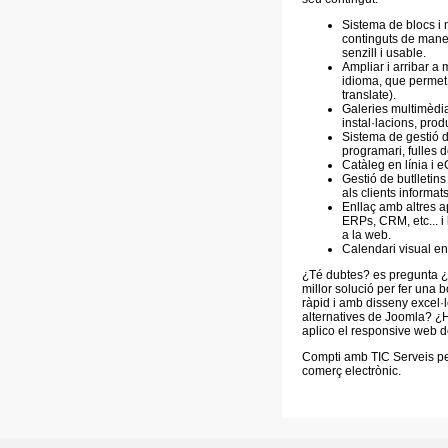
Sistema de blocs i 
continguts de maner
senzill i usable.
Ampliar i arribar a
idioma, que permet 
translate).
Galeries multimèdia
instal·lacions, produ
Sistema de gestió 
programari, fulles d
Catàleg en línia i 
Gestió de butlletin
als clients informats 
Enllaç amb altres a
ERPs, CRM, etc... i
a la web.
Calendari visual en 
¿Té dubtes? es pregunta 
millor solució per fer una b
ràpid i amb disseny excel·l
alternatives de Joomla? ¿
aplico el responsive web 
Compti amb TIC Serveis per
comerç electrònic.