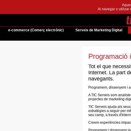
Aquest
Al navegar o utilizar 
e-commerce (Comerç electrònic)
Serveis de Marketing Digital
Programació 
Tot el que necessi
Internet. La part 
navegants.
Programem, dissenyem i ana
A TIC Serveis som analist
projectes de marketing digi
TIC Serveis ajuda als seus 
estratègies a seguir per mil
seu camp, a través d'Intern
Creem experiències impactan
Programem i dissenyem la