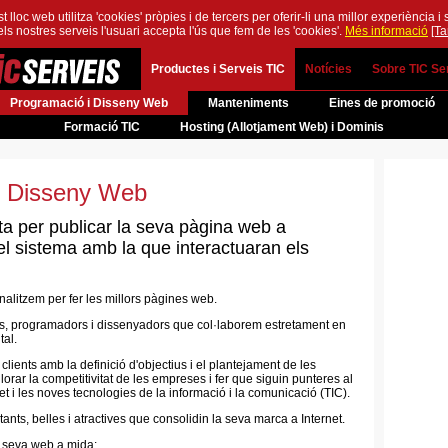
 lloc web utilitza 'cookies' pròpies i de tercers per oferir-li una millor experiència i 
els nostres serveis l'usuari accepta l'ús que fem de les 'cookies'.
Més informació
[T
Productes i Serveis TIC
Notícies
Sobre TIC Se
Programació i Disseny Web
Manteniments
Eines de promoció
Formació TIC
Hosting (Allotjament Web) i Dominis
i Disseny Web
ta per publicar la seva pàgina web a
del sistema amb la que interactuaran els
litzem per fer les millors pàgines web.
es, programadors i dissenyadors que col·laborem estretament en
tal.
clients amb la definició d'objectius i el plantejament de les
lorar la competitivitat de les empreses i fer que siguin punteres al
et i les noves tecnologies de la informació i la comunicació (TIC).
ts, belles i atractives que consolidin la seva marca a Internet.
 seva web a mida: