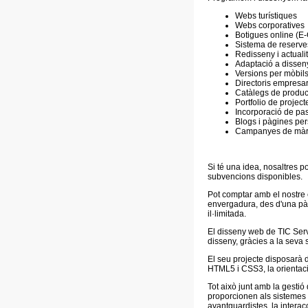
Webs turístiques
Webs corporatives
Botigues online (
Sistema de reserves
Redisseny i actual
Adaptació a dissen
Versions per mòbils
Directoris empresar
Catàlegs de produc
Portfolio de project
Incorporació de pa
Blogs i pàgines pe
Campanyes de màrqu
Si té una idea, nosaltres p
subvencions disponibles.
Pot comptar amb el nostre 
envergadura, des d'una pàg
il·limitada.
El disseny web de TIC Serve
disseny, gràcies a la seva 
El seu projecte disposarà
HTML5 i CSS3, la orientació
Tot això junt amb la gestió
proporcionen als sistemes 
avantguardistes, la interacc