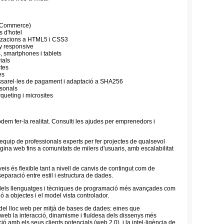
E-Commerce)
 d'hotel
itzacions a HTML5 i CSS3
y responsive
, smartphones i tablets
ials
tes
es
ssarel·les de pagament i adaptació a SHA256
rsonals
eting i microsites
odem fer-la realitat. Consulti les ajudes per emprenedors i
equip de professionals experts per fer projectes de qualsevol
ina web fins a comunitats de milers d'usuaris, amb escalabilitat
is és flexible tant a nivell de canvis de contingut com de
separació entre estil i estructura de dades.
 dels llenguatges i tècniques de programació més avançades com
 a objectes i el model vista controlador.
 del lloc web per mitjà de bases de dades: eines que
web la interacció, dinamisme i fluïdesa dels dissenys més
ió amb els seus clients potencials (web 2.0), i la intel·ligència de