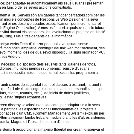
nce) per adaptar-se automàticament als seus usuaris i presentar
a en funció de les seves accions contextuals.
mem a TIC Serveis són amigables tant per cercadors com per les
un inici els conceptes de Responsive Web Design en la seva
orant eines desenvolupades específicament per incrementar el
Engine Optmization). A més està obert a qualsevol acció futura
tivitat davant els cercadors, fent evolucionar el projecte en funció
, Bing, i els altres gegants de la informàtica.
enya webs fàcils d'utilitzar per qualsevol usuari sense
 modificar i ampliar el contingut del lloc web molt fàcilment, des
evol moment i des de qualsevol dispositiu, ja sigui ordinador PC,
itius Android.
 necessiti a disposició dels seus visitants: galeries de fotos,
 idiomes, múltiples menús i submenús, registre d'usuaris,
c... i si necessita més eines personalitzades les programem a
 amb còpies de seguretat i control d'accés a extranet, intranet i
 (perfils i nivells de seguretat completament personalitzables per
rs, clients, usuaris, etc...), definició de dates (validesa,
t) i estadístiques exhaustives.
reen dissenys exclusius des de cero, per adaptar-se a la seva
a partir de les especificacions i funcionalitats del projecte a
stionat des d'un CMS (Content Management System) exclusiu per
 Alternativament també treballem sobre plantilles d'altres sistemes
omla, Magento i Prestashop entre d'altres.
istema li proporciona la màxima llibertat per crear i dissenyar el