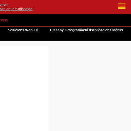
servei.
anca aquest missatge]
rveis
Solucions Web 2.0
Disseny i Programació d’Aplicacions Mòbils