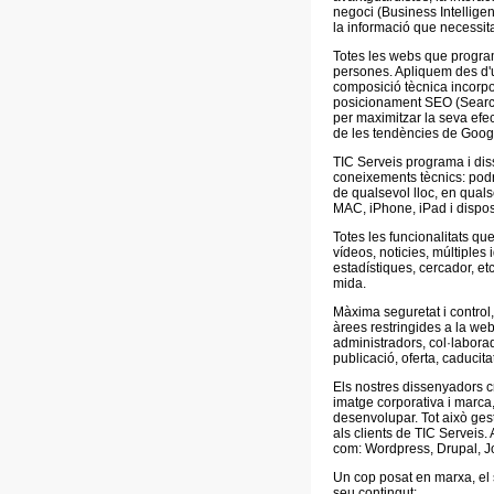
negoci (Business Intellige
la informació que necessit
Totes les webs que progra
persones. Apliquem des d'
composició tècnica incorp
posicionament SEO (Search 
per maximitzar la seva efec
de les tendències de Google
TIC Serveis programa i diss
coneixements tècnics: podrà
de qualsevol lloc, en quals
MAC, iPhone, iPad i dispos
Totes les funcionalitats que
vídeos, noticies, múltiples
estadístiques, cercador, et
mida.
Màxima seguretat i control,
àrees restringides a la web
administradors, col·laborado
publicació, oferta, caducita
Els nostres dissenyadors c
imatge corporativa i marca, 
desenvolupar. Tot això ge
als clients de TIC Serveis.
com: Wordpress, Drupal, Jo
Un cop posat en marxa, el s
seu contingut: