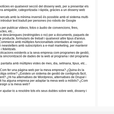
notícies en qualsevol secció del disseny web, per a presentar els
a amigable, categoritzada i ràpida, gràcies a un disseny web
 mercats amb la mínima inversió és possible amb el sistema multi-
introduir text traduït per persones (no robots de Google
 per publicar vídeos, fotos o àudio de convencions, fires,
ctes, etc...
de descàrregues (restringides o no) per a documents, paquets de
e producte, formularis de treball i qualsevol altre tipus d'arxius.
eCommerce amb múltiples funcionalitats orientades al negoci.
s i newsletters amb subscriptors a e-mail marketing, per mantenir
i fidelitzats.
plicacions existents a la seva empresa com programes de gestió,
 la sincronització de dades de la web al programa i del programa
pantalla amb múltiples vistes de mes, dia, setmana, tipus, etc...
¿Com fer una pàgina web per la meva empresa? ¿Quina és la
otiga online? ¿Existeix un sistema de gestió de contignuts fàcil,
ent? ¿Hi ha alternatives de Wordpress, alternatives de Drupal i
Hi ha alguna empresa per adaptar la meva web a mòbils? ¿Com
design a la meva web?
 ajudar-lo a resoldre tots els seus dubtes sobre web, disseny i